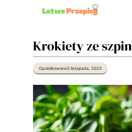
Przejdź
do
treści
Krokiety ze szpi
Opublikowano
3 listopada, 2023