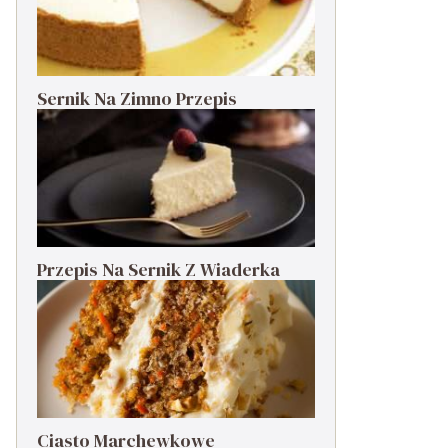
Sernik Na Zimno Przepis
Przepis Na Sernik Z Wiaderka
Ciasto Marchewkowe