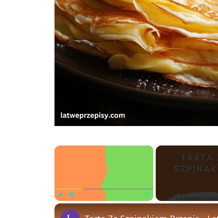
×
Play
Unmute
Fullscreen