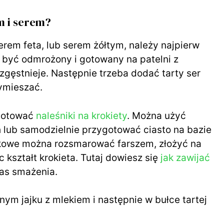
V
m i serem?
i
erem feta, lub serem żółtym, należy najpierw
d
 być odmrożony i gotowany na patelni z
 zgęstnieje. Następnie trzeba dodać tarty ser
wymieszać.
e
ygotować
naleśniki na krokiety
. Można użyć
o
lub samodzielnie przygotować ciasto na bazie
śnikowe można rozsmarować farszem, złożyć na
c kształt krokieta. Tutaj dowiesz się
jak zawijać
s smażenia.
ym jajku z mlekiem i następnie w bułce tartej