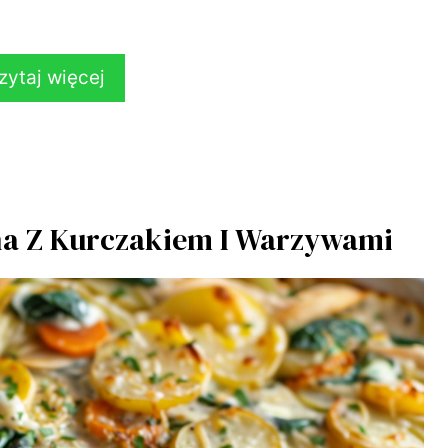
zytaj więcej
, warzywna i ziemniaczana to tylko kilka z
 naszej liście każdy znajdzie coś dla siebie,
mysły.
na Z Kurczakiem I Warzywami