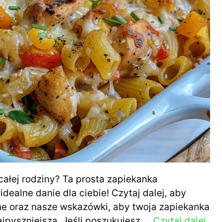
całej rodziny? Ta prosta zapiekanka
dealne danie dla ciebie! Czytaj dalej, aby
bne oraz nasze wskazówki, aby twoja zapiekanka
ajpyszniejsza. Jeśli poszukujesz …
Czytaj dalej