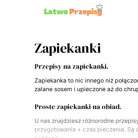
Przejdź
do
treści
Zapiekanki
Przepisy na zapiekanki.
Zapiekanka to nic innego niż połącz
zalane sosem i upieczone aż do chrup
Proste zapiekanki na obiad.
U nas znajdziesz różnorodne przepisy
przygotowania + czas pieczenia. Są on