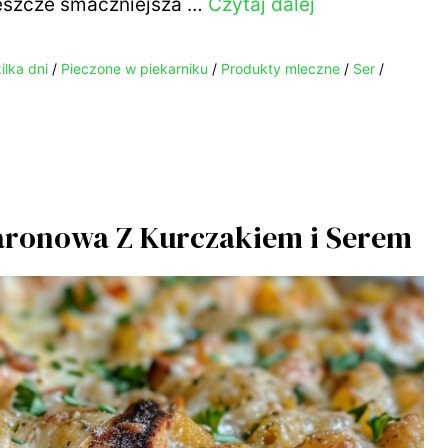
jeszcze smaczniejsza …
Czytaj dalej
ilka dni
/
Pieczone w piekarniku
/
Produkty mleczne
/
Ser
/
aronowa Z Kurczakiem i Serem