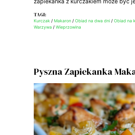
zapiekanka z kurczakiem może być 
TAGI:
Kurczak
/
Makaron
/
Obiad na dwa dni
/
Obiad na k
Warzywa
/
Wieprzowina
Pyszna Zapiekanka Mak