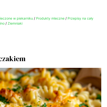
ieczone w piekarniku
/
Produkty mleczne
/
Przepisy na cały
ino
/
Ziemniaki
rczakiem