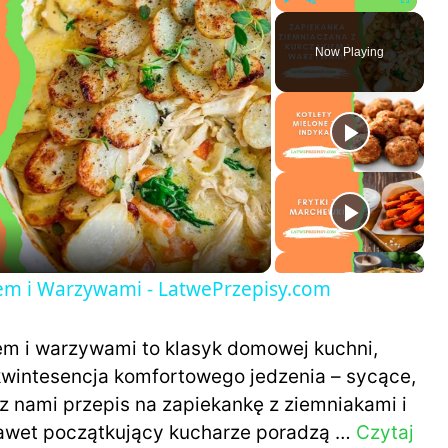
Play
Unmute
Fullscreen
Now Playing
em i Warzywami - LatwePrzepisy.com
em i warzywami to klasyk domowej kuchni,
 kwintesencja komfortowego jedzenia – sycące,
z nami przepis na zapiekankę z ziemniakami i
e nawet początkujący kucharze poradzą …
Czytaj