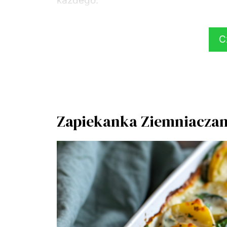
każdego.
Pomysły na domowe zapiekanki.
C
Makaronowa, z mięsem, wegetariańska
naszych propozycji na pyszne dania. W
ponieważ mamy tutaj różnorodne po
Zapiekanka Ziemniacza