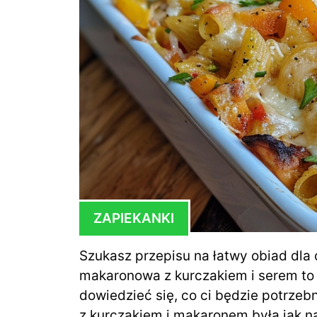
ZAPIEKANKI
Szukasz przepisu na łatwy obiad dla 
makaronowa z kurczakiem i serem to i
dowiedzieć się, co ci będzie potrze
z kurczakiem i makaronem była jak n