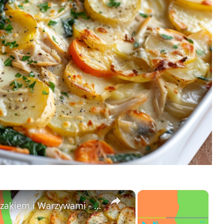
×
×
Zapiekanka Ziemniaczana z Kurczakiem i Warzywami - LatwePrzepisy.com