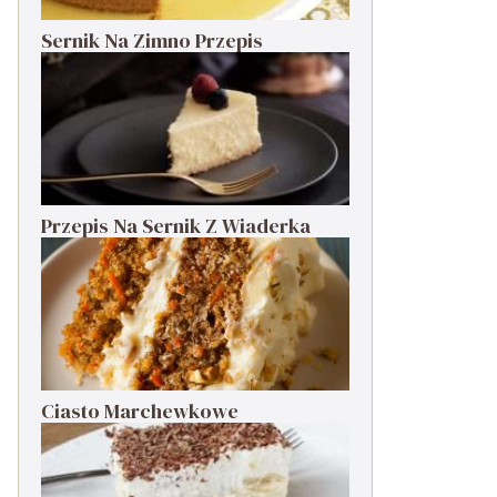
Sernik Na Zimno Przepis
Przepis Na Sernik Z Wiaderka
Ciasto Marchewkowe