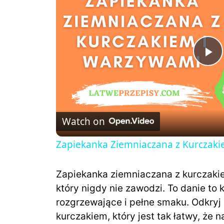
P
l
Watch on
a
Zapiekanka Ziemniaczana z Kurczaki
y
Zapiekanka ziemniaczana z kurczaki
V
który nigdy nie zawodzi. To danie to
rozgrzewające i pełne smaku. Odkryj 
i
kurczakiem, który jest tak łatwy, ż