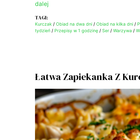
dalej
d
TAGI:
Kurczak
/
Obiad na dwa dni
/
Obiad na kilka dni
/
P
e
tydzień
/
Przepisy w 1 godzinę
/
Ser
/
Warzywa
/
W
o
Łatwa Zapiekanka Z Ku