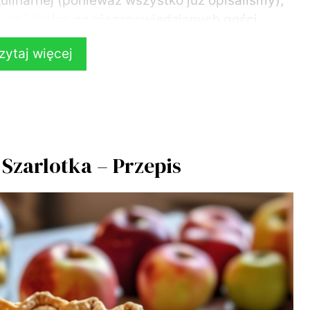
ulinarnej (ponieważ wszystko już opisaliśmy),
o są idealne na niezapowiedzianych gości.
zytaj więcej
etce, Banoffee, tort malinowo – czekoladowy,
arta mango – To tylko kilka z naszych
na każdą okazję, od imprezy urodzinowej, po
Szarlotka – Przepis