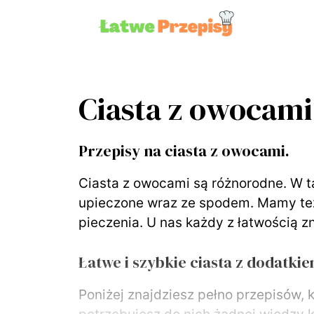
Przejdź
do
treści
Ciasta z owocami
Przepisy na ciasta z owocami.
Ciasta z owocami są różnorodne. W 
upieczone wraz ze spodem. Mamy też
pieczenia. U nas każdy z łatwością zn
Łatwe i szybkie ciasta z dodatk
Poniżej znajdziesz pełno przepisów, k