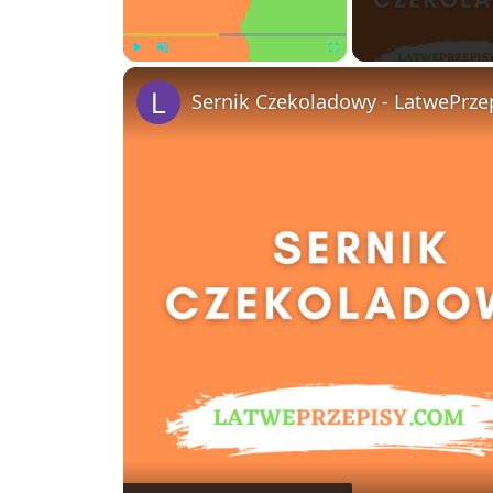
Play
Unmute
Fullscreen
Sernik Czekoladowy - LatwePrze