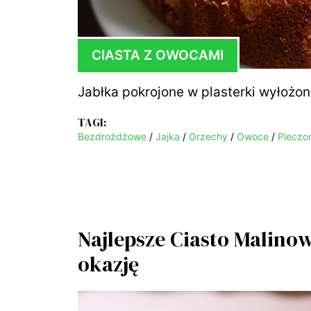
CIASTA Z OWOCAMI
Jabłka pokrojone w plasterki wyłożon
TAGI:
Bezdrożdżowe
/
Jajka
/
Orzechy
/
Owoce
/
Pieczo
Najlepsze Ciasto Malino
okazję