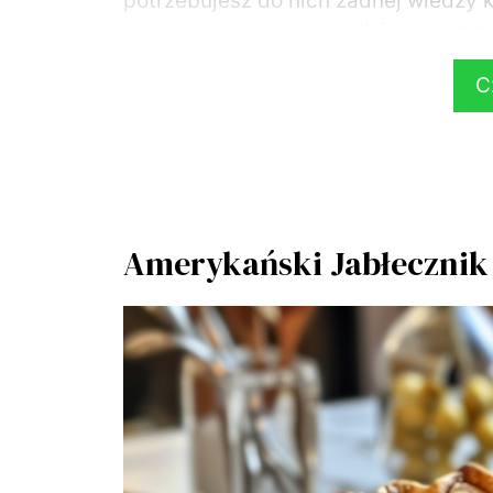
potrzebujesz do nich żadnej wiedzy k
ani wykwintnych składników, przez c
C
Pomysły na ciasta z owocami.
Malinowa chmurka z malinami w galar
sernik z borówkami amerykańskimi i t
pomysłów dla ciebie. Są one idealne 
zwykły deser do kawy.
Amerykański Jabłecznik 