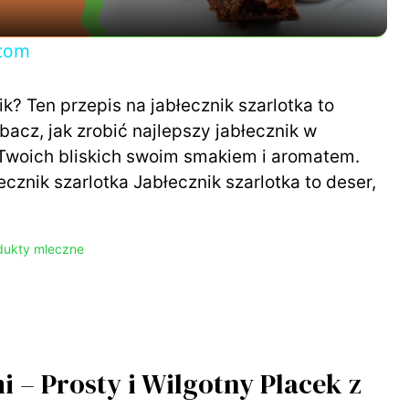
y
.com
V
k? Ten przepis na jabłecznik szarlotka to
acz, jak zrobić najlepszy jabłecznik w
i
 Twoich bliskich swoim smakiem i aromatem.
cznik szarlotka Jabłecznik szarlotka to deser,
d
e
dukty mleczne
o
i – Prosty i Wilgotny Placek z