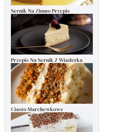
Sernik Na Zimno Przepis
Przepis Na Sernik Z Wiaderka
Ciasto Marchewkowe