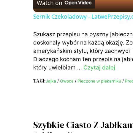
Watch on
Sernik Czekoladowy - LatwePrzepisy
Szukasz przepisu na pyszny jabłeczni
doskonały wybór na każdą okazję. Zob
amerykańskim stylu, który zachwyci
Dlaczego kocham ten przepis na jabłe
który uwielbiam …
Czytaj dalej
TAGI:
Jajka
/
Owoce
/
Pieczone w piekarniku
/
Pro
Szybkie Ciasto Z Jabłkam