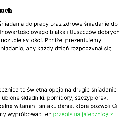
nach
i
śniadania do pracy oraz zdrowe śniadanie do
d
ełnowartościowego białka i tłuszczów dobrych
e uczucie sytości. Poniżej prezentujemy
 śniadanie, aby każdy dzień rozpoczynał się
e
o
znica to świetna opcja na drugie śniadanie
lubione składniki: pomidory, szczypiorek,
pełne witamin i smaku danie, które pozwoli Ci
camy wypróbować ten
przepis na jajecznicę z