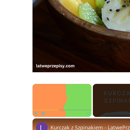
×
Play
Unmute
Fullscreen
Kurczak z Szpinakiem - LatwePr