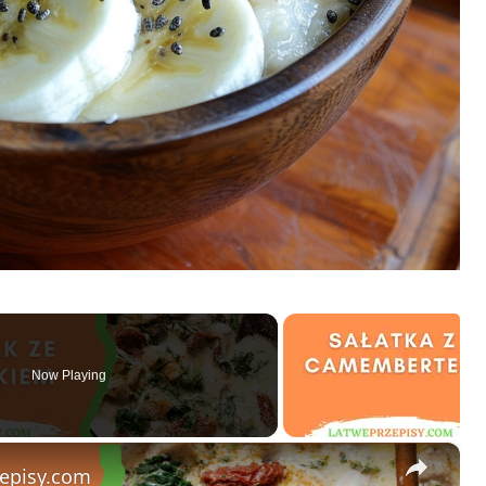
Now Playing
×
zepisy.com