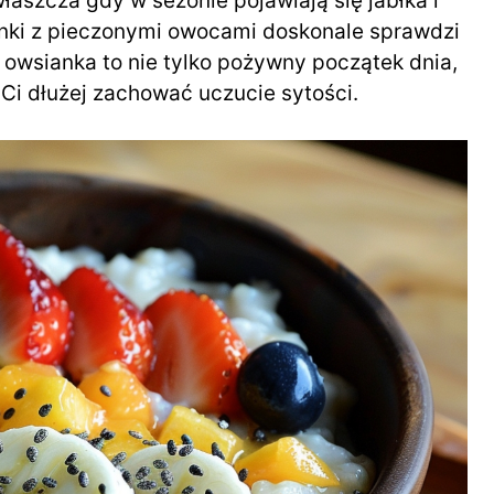
szcza gdy w sezonie pojawiają się jabłka i
anki z pieczonymi owocami doskonale sprawdzi
a owsianka to nie tylko pożywny początek dnia,
 Ci dłużej zachować uczucie sytości.