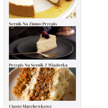
Sernik Na Zimno Przepis
Przepis Na Sernik Z Wiaderka
Ciasto Marchewkowe