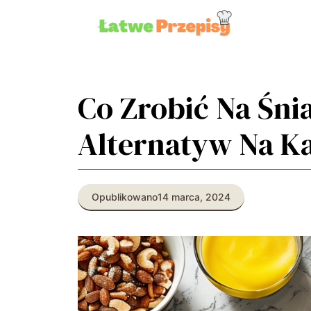
Przejdź
do
treści
Co Zrobić Na Śnia
Alternatyw Na K
Opublikowano
14 marca, 2024